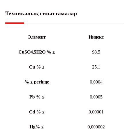
Техникалық сипаттамалар
Элемент
Индекс
CuSO4,5H2O % ≥
98.5
Cu % ≥
25.1
% ≤ ретінде
0,0004
Pb % ≤
0,0005
Cd % ≤
0,00001
Hg% ≤
0,000002