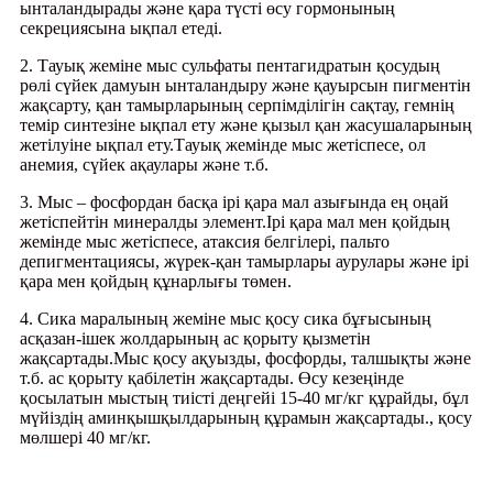
ынталандырады және қара түсті өсу гормонының
секрециясына ықпал етеді.
2. Тауық жеміне мыс сульфаты пентагидратын қосудың
рөлі сүйек дамуын ынталандыру және қауырсын пигментін
жақсарту, қан тамырларының серпімділігін сақтау, гемнің
темір синтезіне ықпал ету және қызыл қан жасушаларының
жетілуіне ықпал ету.Тауық жемінде мыс жетіспесе, ол
анемия, сүйек ақаулары және т.б.
3. Мыс – фосфордан басқа ірі қара мал азығында ең оңай
жетіспейтін минералды элемент.Ірі қара мал мен қойдың
жемінде мыс жетіспесе, атаксия белгілері, пальто
депигментациясы, жүрек-қан тамырлары аурулары және ірі
қара мен қойдың құнарлығы төмен.
4. Сика маралының жеміне мыс қосу сика бұғысының
асқазан-ішек жолдарының ас қорыту қызметін
жақсартады.Мыс қосу ақуызды, фосфорды, талшықты және
т.б. ас қорыту қабілетін жақсартады. Өсу кезеңінде
қосылатын мыстың тиісті деңгейі 15-40 мг/кг құрайды, бұл
мүйіздің аминқышқылдарының құрамын жақсартады., қосу
мөлшері 40 мг/кг.