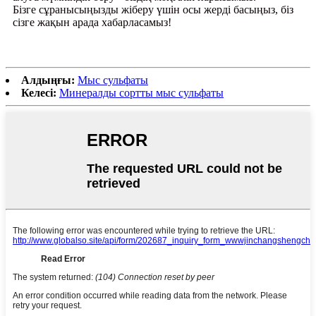
Бізге сұранысыңызды жіберу үшін осы жерді басыңыз, біз
сізге жақын арада хабарласамыз!
Алдыңғы:
Мыс сульфаты
Келесі:
Минералды сортты мыс сульфаты