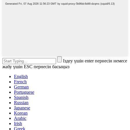
Іздеу үшін enter пернесін немесе
жабу үшін ESC пернесін басыңыз
English
French
German
Portuguese
Spanish
Russian
Japanese
Korean
Arabic
Irish
Greek