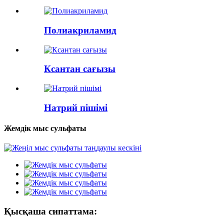
Полиакриламид
Ксантан сағызы
Натрий пішімі
Жемдік мыс сульфаты
Қысқаша сипаттама: