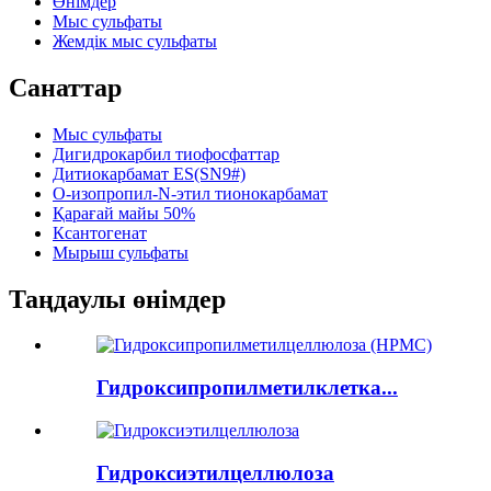
Өнімдер
Мыс сульфаты
Жемдік мыс сульфаты
Санаттар
Мыс сульфаты
Дигидрокарбил тиофосфаттар
Дитиокарбамат ES(SN9#)
О-изопропил-N-этил тионокарбамат
Қарағай майы 50%
Ксантогенат
Мырыш сульфаты
Таңдаулы өнімдер
Гидроксипропилметилклетка...
Гидроксиэтилцеллюлоза