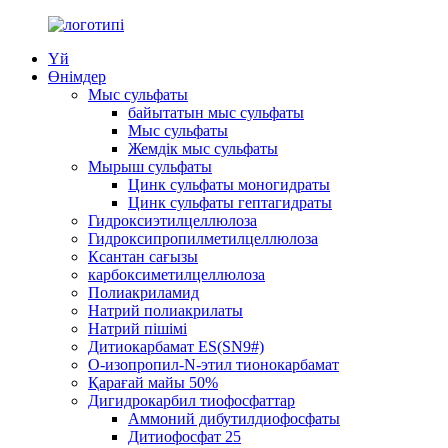
Үй
Өнімдер
Мыс сульфаты
байытатын мыс сульфаты
Мыс сульфаты
Жемдік мыс сульфаты
Мырыш сульфаты
Цинк сульфаты моногидраты
Цинк сульфаты гептагидраты
Гидроксиэтилцеллюлоза
Гидроксипропилметилцеллюлоза
Ксантан сағызы
карбоксиметилцеллюлоза
Полиакриламид
Натрий полиакрилаты
Натрий пішімі
Дитиокарбамат ES(SN9#)
О-изопропил-N-этил тионокарбамат
Қарағай майы 50%
Дигидрокарбил тиофосфаттар
Аммоний дибутилдиофосфаты
Дитиофосфат 25