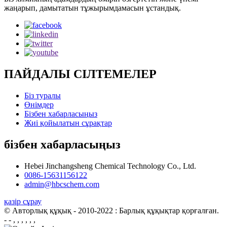
жаңарып, дамытатын тұжырымдамасын ұстандық.
ПАЙДАЛЫ СІЛТЕМЕЛЕР
Біз туралы
Өнімдер
Бізбен хабарласыңыз
Жиі қойылатын сұрақтар
бізбен хабарласыңыз
Hebei Jinchangsheng Chemical Technology Co., Ltd.
0086-15631156122
admin@hbcschem.com
қазір сұрау
© Авторлық құқық - 2010-2022 : Барлық құқықтар қорғалған.
- - , , , , , ,