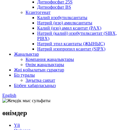
Дитиофосфат 25S
Дитиофосфат BS
Ксантогенат
Калий изобутилксантаты
Натрий (изо) амилксантаты
Калий (изо) амил ксантат (PAX)
Натрий (калий) изобутилксантат (SIBX,
PIBX)
Натрий этил ксантаты (ЖЫНЫС)
Натрий изопропил ксантат (SIPX)
Жаңалықтар
Компания жаңалықтары
Өнім жаңалықтары
Жиі қойылатын сұрақтар
Біз туралы
Зауытқа саяхат
Бізбен хабарласыңыз
English
өнімдер
Үй