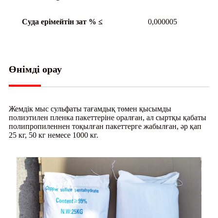
Суда ерімейтін зат % ≤
0,000005
Өнімді орау
Жемдік мыс сульфаты тағамдық төмен қысымды
полиэтилен пленка пакеттеріне оралған, ал сыртқы қабаты
полипропиленнен тоқылған пакеттерге жабылған, әр қап
25 кг, 50 кг немесе 1000 кг.