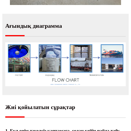
Ағындық диаграмма
Жиі қойылатын сұрақтар
1. Бұл өнім тәуелсіз қаптамаға, содан кейін пайда табу