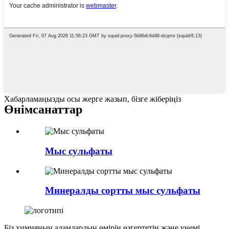
Хабарламаңызды осы жерге жазып, бізге жіберіңіз
Өнім
санаттар
Мыс сульфаты
Минералды сортты мыс сульфаты
Біз химияның адамдардың өмірін өзгертетін және үнемі