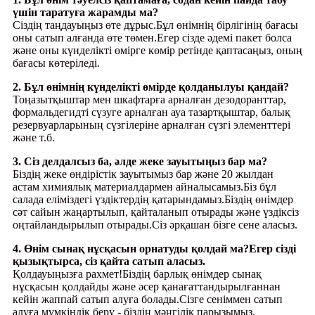
үшін таратуға жарамды ма?
Сіздің таңдауыңыз өте дұрыс.Бұл өнімнің бірлігінің бағасы
оны сатып алғанда өте төмен.Егер сізде әдемі пакет болса
және оны күнделікті өмірге көмір ретінде қаптасаңыз, оның
бағасы көтеріледі.
2. Бұл өнімнің күнделікті өмірде қолданылуы қандай?
Тоңазытқыштар мен шкафтарға арналған дезодоранттар,
формальдегидті сүзуге арналған ауа тазартқыштар, балық
резервуарларының сүзгілеріне арналған сүзгі элементтері
және т.б.
3. Сіз делдалсыз ба, әлде жеке зауытыңыз бар ма?
Біздің жеке өндірістік зауытымыз бар және 20 жылдан
астам химиялық материалдармен айналысамыз.Біз бұл
салада еліміздегі үздіктердің қатарындамыз.Біздің өнімдер
сәт сайын жаңартылып, қайталанып отырады және үздіксіз
оңтайландырылып отырады.Сіз әрқашан бізге сене аласыз.
4. Өнім сынақ нұсқасын орнатуды қолдай ма?Егер сізді
қызықтырса, сіз қайта сатып аласыз.
Қолдауыңызға рахмет!Біздің барлық өнімдер сынақ
нұсқасын қолдайды және әсер қанағаттандырылғаннан
кейін жаппай сатып алуға болады.Сізге сеніммен сатып
алуға мүмкіндік беру - біздің мәңгілік парызымыз.