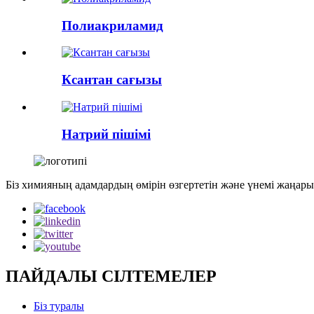
Полиакриламид
Ксантан сағызы
Натрий пішімі
Біз химияның адамдардың өмірін өзгертетін және үнемі жаңа
ПАЙДАЛЫ СІЛТЕМЕЛЕР
Біз туралы