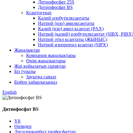
Дитиофосфат 25S
Дитиофосфат BS
Ксантогенат
Калий изобутилксантаты
Натрий (изо) амилксантаты
Калий (изо) амил ксантат (PAX)
Натрий (калий) изобутилксантат (SIBX, PIBX
Натрий этил ксантаты (ЖЫНЫС)
Натрий изопропил ксантат (SIPX)
Жаңалықтар
Компания жаңалықтары
Өнім жаңалықтары
Жиі қойылатын сұрақтар
Біз туралы
Зауытқа саяхат
Бізбен хабарласыңыз
English
Дитиофосфат BS
Үй
Өнімдер
Дигидрокарбил тиофосфаттар