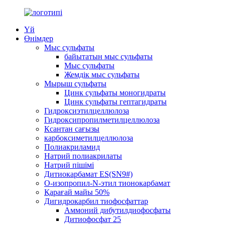
Үй
Өнімдер
Мыс сульфаты
байытатын мыс сульфаты
Мыс сульфаты
Жемдік мыс сульфаты
Мырыш сульфаты
Цинк сульфаты моногидраты
Цинк сульфаты гептагидраты
Гидроксиэтилцеллюлоза
Гидроксипропилметилцеллюлоза
Ксантан сағызы
карбоксиметилцеллюлоза
Полиакриламид
Натрий полиакрилаты
Натрий пішімі
Дитиокарбамат ES(SN9#)
О-изопропил-N-этил тионокарбамат
Қарағай майы 50%
Дигидрокарбил тиофосфаттар
Аммоний дибутилдиофосфаты
Дитиофосфат 25