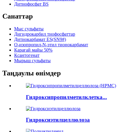
Дитиофосфат BS
Санаттар
Мыс сульфаты
Дигидрокарбил тиофосфаттар
Дитиокарбамат ES(SN9#)
О-изопропил-N-этил тионокарбамат
Қарағай майы 50%
Ксантогенат
Мырыш сульфаты
Таңдаулы өнімдер
Гидроксипропилметилклетка...
Гидроксиэтилцеллюлоза