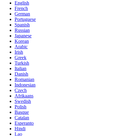
English
French
German
Portuguese
Spanish
Russian
Japanese
Korean
Arabic
Irish
Greek
Turkish
Italian
Danish
Romanian
Indonesian
Czech
Afrikaans
Swedish
Polish
Basque
Catalan
Esperanto
Hindi
Lao