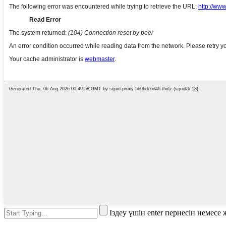
Іздеу үшін enter пернесін немес